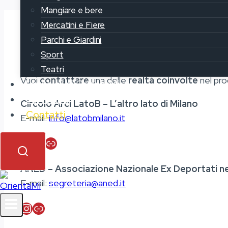
Mangiare e bere
Mercatini e Fiere
Parchi e Giardini
Vorresti aiutarci a migliorare la mappatura dei luoghi
Sport
Scrivici al nostro indirizzo mail:
orientami@latobmilano
Teatri
Vuoi
contattare
una delle
realtà coinvolte
nel pro
I consigli di OrientaMi
Partecipa
Circolo Arci LatoB – L’altro lato di Milano
Contatti
E-mail:
info@latobmilano.it
Instagram
Facebook
Link
ANED – Associazione Nazionale Ex Deportati ne
E-mail:
segreteria@aned.it
Instagram
Link