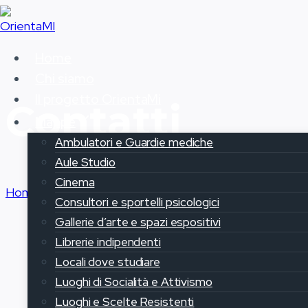
Salta
al
contenuto
Home
Chi siamo
Il progetto OrientaMi
Contatti
Mappe
Ambulatori e Guardie mediche
Aule Studio
Cinema
Home
/
Contatti
Consultori e sportelli psicologici
Gallerie d’arte e spazi espositivi
Librerie indipendenti
Locali dove studiare
Luoghi di Socialità e Attivismo
Luoghi e Scelte Resistenti