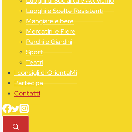
Luoghi di Socialità e Attivismo
Luoghi e Scelte Resistenti
Mangiare e bere
Mercatini e Fiere
Parchi e Giardini
Sport
Teatri
I consigli di OrientaMi
Partecipa
Contatti