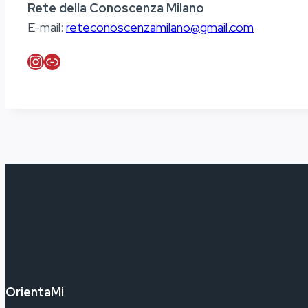
Rete della Conoscenza Milano
E-mail:
reteconoscenzamilano@gmail.com
Instagram
Link
OrientaMi