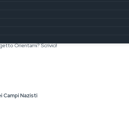
, vuoi qualche
informazione
in più
sul progetto Orienta
.it
o alla nostra pagina Instagram:
https://www.instagra
getto Orientami? Scrivici!
i Campi Nazisti