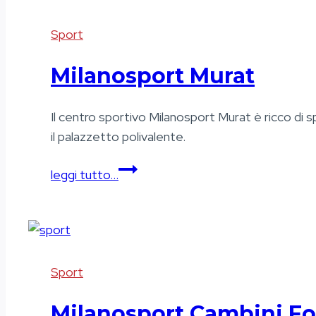
Sport
Milanosport Murat
Il centro sportivo Milanosport Murat è ricco di sp
il palazzetto polivalente.
Milanosport
leggi tutto…
Murat
Sport
Milanosport Cambini Fo