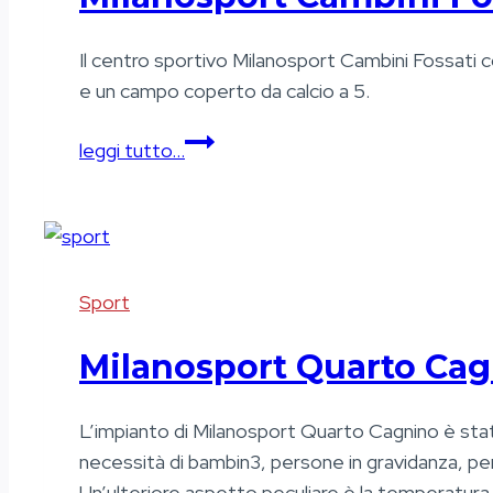
Il centro sportivo Milanosport Cambini Fossati c
e un campo coperto da calcio a 5.
Milanosport
leggi tutto…
Cambini
Fossati
Sport
Milanosport Quarto Ca
L’impianto di Milanosport Quarto Cagnino è sta
necessità di bambin3, persone in gravidanza, pers
Un’ulteriore aspetto peculiare è la temperatura