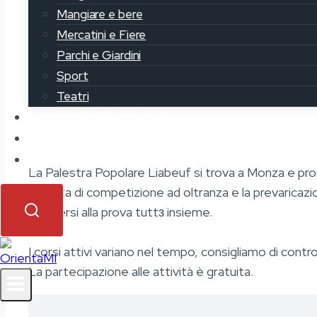
Mangiare e bere
Mercatini e Fiere
Parchi e Giardini
Sport
Teatri
I consigli di OrientaMi
Partecipa
Contatti
La Palestra Popolare Liabeuf si trova a Monza e pro
egoista di competizione ad oltranza e la prevaricazio
mettersi alla prova tuttз insieme.
I corsi attivi variano nel tempo, consigliamo di controll
La partecipazione alle attività è gratuita.