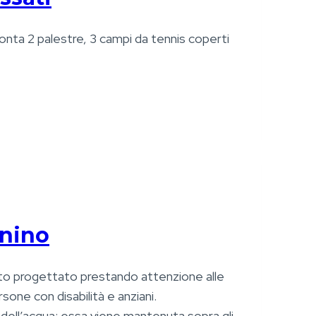
onta 2 palestre, 3 campi da tennis coperti
gnino
to progettato prestando attenzione alle
one con disabilità e anziani.
 dell’acqua: essa viene mantenuta sopra gli