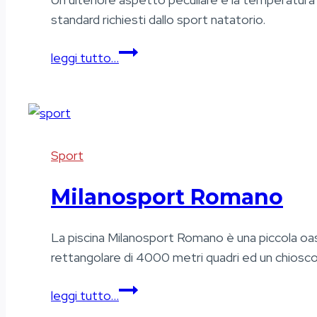
standard richiesti dallo sport natatorio.
Milanosport
leggi tutto…
Quarto
Cagnino
Sport
Milanosport Romano
La piscina Milanosport Romano è una piccola oasi
rettangolare di 4000 metri quadri ed un chiosco
Milanosport
leggi tutto…
Romano