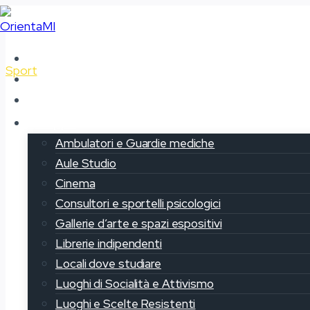
Salta
al
contenuto
Home
Sport
Chi siamo
Il progetto OrientaMi
Mappe
Palestra Popo
Ambulatori e Guardie mediche
Aule Studio
Cinema
Consultori e sportelli psicologici
Gallerie d’arte e spazi espositivi
Librerie indipendenti
Locali dove studiare
Luoghi di Socialità e Attivismo
Luoghi e Scelte Resistenti