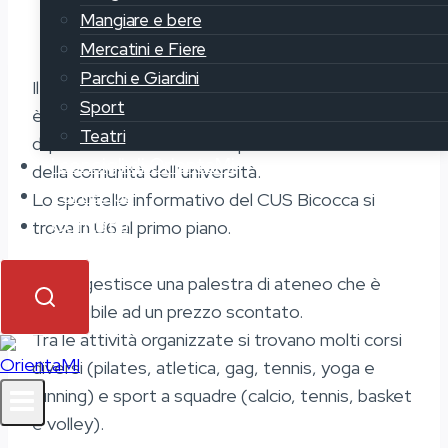
Mangiare e bere
Mercatini e Fiere
Parchi e Giardini
Il Centro Universitario Sportivo (CUS) di Bicocca
Sport
è un’associazione interna all’ateneo che ha il fine
Teatri
di promuovere le attività sportive all’interno
I consigli di OrientaMi
della comunità dell’università.
Partecipa
Lo sportello informativo del CUS Bicocca si
Contatti
trova in U6 al primo piano.
Il CUS gestisce una palestra di ateneo che è
accessibile ad un prezzo scontato.
Tra le attività organizzate si trovano molti corsi
diversi (pilates, atletica, gag, tennis, yoga e
running) e sport a squadre (calcio, tennis, basket
e volley).