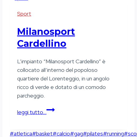
Sport
Milanosport
Cardellino
L’impianto “Milanosport Cardellino” è
collocato all’interno del popoloso
quartiere del Lorenteggio, in un angolo
ricco di verde e dotato di un comodo
parcheggio.
Milanosport
leggi tutto…
Cardellino
Tag
#
atletica
#
basket
#
calcio
#
gag
#
pilates
#
running
#
sco