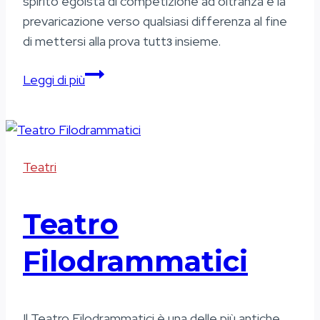
spirito egoista di competizione ad oltranza e la
prevaricazione verso qualsiasi differenza al fine
di mettersi alla prova tuttз insieme.
Palestra
Leggi di più
Popolare
Liabeuf
Teatri
Teatro
Filodrammatici
Il Teatro Filodrammatici è una delle più antiche