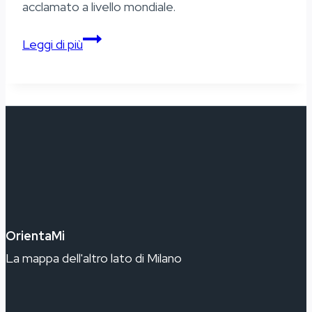
acclamato a livello mondiale.
Teatro
Leggi di più
degli
Arcimboldi
OrientaMi
La mappa dell'altro lato di Milano