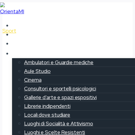
Salta
al
contenuto
Home
Sport
Chi siamo
Il progetto OrientaMi
CUS Bicocca
Mappe
Ambulatori e Guardie mediche
Aule Studio
Cinema
Consultori e sportelli psicologici
Gallerie d’arte e spazi espositivi
Librerie indipendenti
Locali dove studiare
Luoghi di Socialità e Attivismo
Luoghi e Scelte Resistenti