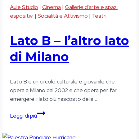
Aule Studio
|
Cinema
|
Gallerie d'arte e spazi
espositivi
|
Socialità e Attivismo
|
Teatri
Lato B – l’altro lato
di Milano
Lato B è un circolo culturale e giovanile che
opera a Milano dal 2002 e che opera per far
emergere il lato più nascosto della…
Lato
Leggi di più
B
–
l’altro