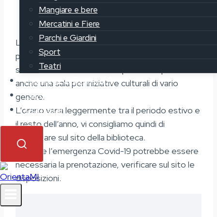
Mangiare e bere
Mercatini e Fiere
Parchi e Giardini
La biblioteca Gallaratese è dotata di oltre 100
Sport
posti per lo studio, la consultazione e la lettura,
Teatri
suddivisi in 3 sale. Inoltre lo spazio comprende
I consigli di OrientaMi
anche una sala per iniziative culturali di vario
Partecipa
genere.
Contatti
L’orario varia leggermente tra il periodo estivo e
il resto dell’anno, vi consigliamo quindi di
controllare sul sito della biblioteca.
Durante l’emergenza Covid-19 potrebbe essere
necessaria la prenotazione, verificare sul sito le
disposizioni.