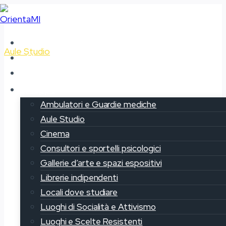
Salta
al
contenuto
Home
Aule Studio
Chi siamo
Il progetto OrientaMi
Biblioteca
Mappe
Ambulatori e Guardie mediche
Gallaratese
Aule Studio
Cinema
Consultori e sportelli psicologici
Gallerie d’arte e spazi espositivi
Librerie indipendenti
Locali dove studiare
Luoghi di Socialità e Attivismo
Luoghi e Scelte Resistenti