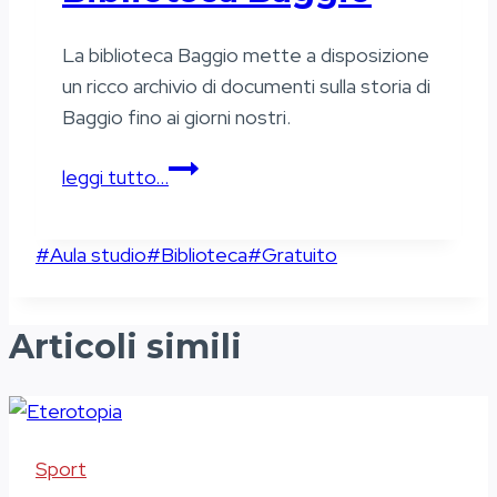
La biblioteca Baggio mette a disposizione
un ricco archivio di documenti sulla storia di
Baggio fino ai giorni nostri.
Biblioteca
leggi tutto…
Baggio
Tag
#
Aula studio
#
Biblioteca
#
Gratuito
articolo:
Articoli simili
Sport