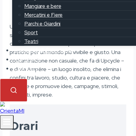
Mangiare e bere
Mercatini e Fiere
Parchi e Giardini
Upcycle è immerso nel distretto di innovazione
Sport
sociale e coworking di Avanzi, società e
Teatri
comunità che da 20 anni promuove politiche e
I consigli di OrientaMi
pratiche per un mondo più vivibile e giusto. Una
Partecipa
contaminazione non casuale, che fa di Upcycle –
Contatti
e di via Ampére – un luogo insolito, che elimina i
confini tra lavoro, studio, cultura e piacere, che
accoglie e promuove idee, campagne, stimoli,
progetti, imprese.
Orari