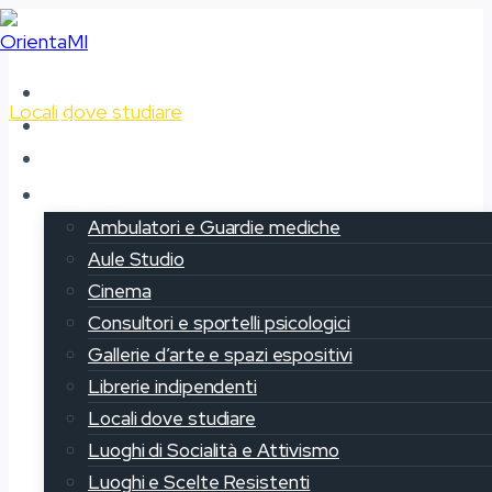
Salta
al
contenuto
Home
Locali dove studiare
Chi siamo
Il progetto OrientaMi
Upcycle
Mappe
Ambulatori e Guardie mediche
Aule Studio
Cinema
Consultori e sportelli psicologici
Gallerie d’arte e spazi espositivi
Librerie indipendenti
Locali dove studiare
Luoghi di Socialità e Attivismo
Luoghi e Scelte Resistenti