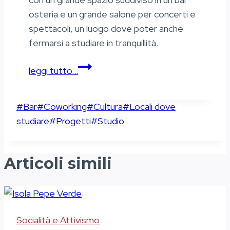
osteria e un grande salone per concerti e
spettacoli, un luogo dove poter anche
fermarsi a studiare in tranquillità.
La
leggi tutto…
Scighera
Tag
#
Bar
#
Coworking
#
Cultura
#
Locali dove
articolo:
studiare
#
Progetti
#
Studio
Articoli simili
Socialità e Attivismo