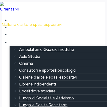
Salta
al
contenuto
Home
Gallerie d'arte e spazi espositivi
Chi siamo
Il progetto OrientaMi
Fondazione Sozzani
Mappe
Ambulatori e Guardie mediche
Aule Studio
Cinema
Consultori e sportelli psicologici
Gallerie d’arte e spazi espositivi
Librerie indipendenti
Locali dove studiare
Luoghi di Socialità e Attivismo
Luoghi e Scelte Resistenti