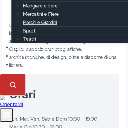
Mangiare e bere
Mercatini e Fiere
Parchi e Giardini
La Fondazione Sozzani si occupa di promuovere
Sport
la diffusione della cultura contemporanea
Teatri
attraverso fotografia, arte, design e moda.
I consigli di OrientaMi
Ospita esposizioni fotografiche,
Partecipa
architettoniche, di design, oltre a disporre di una
Contatti
libreria.
Orari
Lun, Mar, Ven, Sab e Dom 10:30 – 19:30
Mer e Gio 10.30 – 21:00