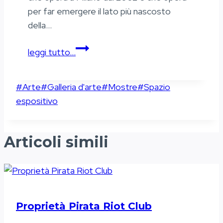
per far emergere il lato più nascosto
della…
Lato
leggi tutto…
B
–
Tag
#
Arte
#
Galleria d'arte
#
Mostre
#
Spazio
l’altro
articolo:
espositivo
lato
di
Milano
Articoli simili
Proprietà Pirata Riot Club